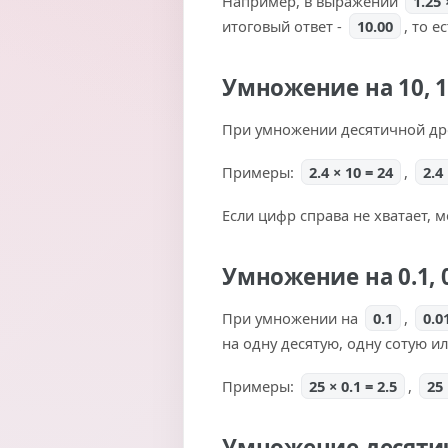
Например, в выражении
1.25 
итоговый ответ -
10.00
, то е
Умножение на 10, 1
При умножении десятичной д
Примеры:
2.4 × 10 = 24
,
2.4
Если цифр справа не хватает,
Умножение на 0.1, 0
При умножении на
0.1
,
0.0
на одну десятую, одну сотую и
Примеры:
25 × 0.1 = 2.5
,
25 
Умножение десятич