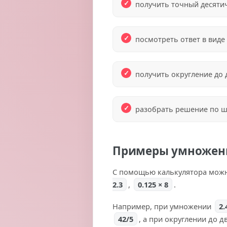
получить точный десятич
посмотреть ответ в вид
получить округление до 
разобрать решение по ш
Примеры умножени
С помощью калькулятора мож
2.3
,
0.125 × 8
.
Например, при умножении
2.
42/5
, а при округлении до д