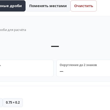
чные дроби
Поменять местами
Очистить
роби для расчёта
—
ь
Округление до 2 знаков
—
0.75 × 0.2