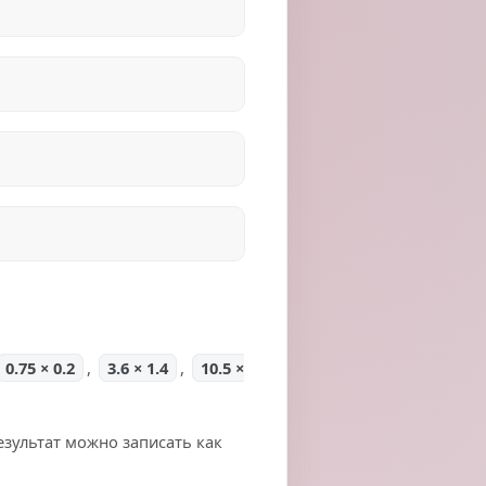
0.75 × 0.2
,
3.6 × 1.4
,
10.5 ×
езультат можно записать как