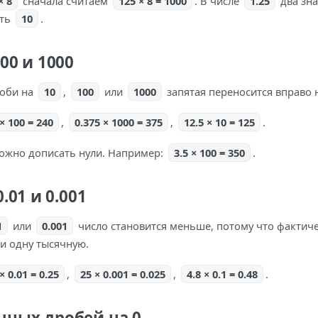
× 8
сначала считаем
125 × 8 = 1000
. В числе
1.25
два зна
сть
10
.
00 и 1000
роби на
10
,
100
или
1000
запятая переносится вправо 
 × 100 = 240
,
0.375 × 1000 = 375
,
12.5 × 10 = 125
.
 можно дописать нули. Например:
3.5 × 100 = 350
.
.01 и 0.001
1
или
0.001
число становится меньше, потому что фактич
ли одну тысячную.
× 0.01 = 0.25
,
25 × 0.001 = 0.025
,
4.8 × 0.1 = 0.48
.
ных дробей на 0