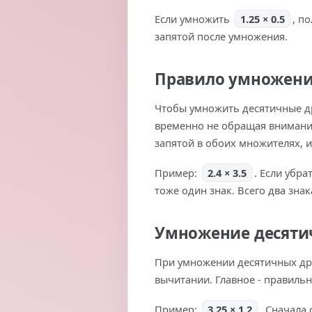
Если умножить
1.25 × 0.5
, п
запятой после умножения.
Правило умножени
Чтобы умножить десятичные д
временно не обращая внимания
запятой в обоих множителях, и
Пример:
2.4 × 3.5
. Если убра
тоже один знак. Всего два зна
Умножение десятич
При умножении десятичных дро
вычитании. Главное - правильн
Пример:
3.25 × 1.2
. Сначала