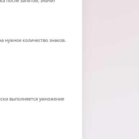
ка после запятой, значит
на нужное количество знаков.
ески выполняется умножение