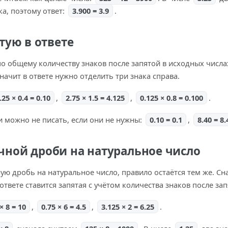
ка, поэтому ответ:
3.900 = 3.9
.
тую в ответе
 по общему количеству знаков после запятой в исходных числа
значит в ответе нужно отделить три знака справа.
.25 × 0.4 = 0.10
,
2.75 × 1.5 = 4.125
,
0.125 × 0.8 = 0.100
.
и можно не писать, если они не нужны:
0.10 = 0.1
,
8.40 = 8.
ной дроби на натуральное число
ую дробь на натуральное число, правило остаётся тем же. С
 ответе ставится запятая с учётом количества знаков после за
× 8 = 10
,
0.75 × 6 = 4.5
,
3.125 × 2 = 6.25
.