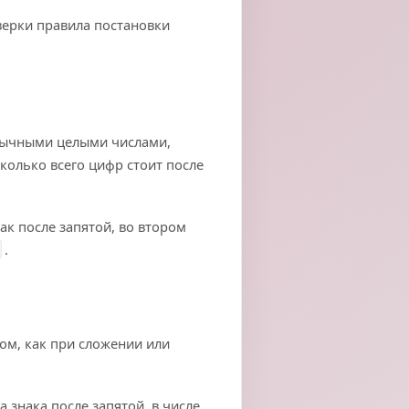
верки правила постановки
бычными целыми числами,
колько всего цифр стоит после
нак после запятой, во втором
.
ом, как при сложении или
а знака после запятой, в числе