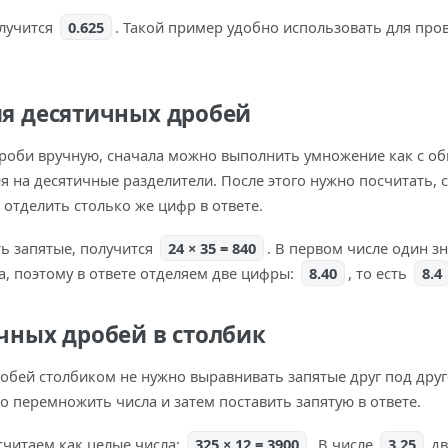
олучится
0.625
. Такой пример удобно использовать для про
я десятичных дробей
роби вручную, сначала можно выполнить умножение как с о
 на десятичные разделители. После этого нужно посчитать, с
 отделить столько же цифр в ответе.
ть запятые, получится
24 × 35 = 840
. В первом числе один з
ка, поэтому в ответе отделяем две цифры:
8.40
, то есть
8.4
ных дробей в столбик
бей столбиком не нужно выравнивать запятые друг под друг
о перемножить числа и затем поставить запятую в ответе.
 считаем как целые числа:
325 × 12 = 3900
. В числе
3.25
дв