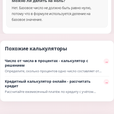
Можно ли делить на ноль?
Нет. Базовое число не должно быть равно нулю,
потому что в формуле используется деление на
базовое значение.
Похожие калькуляторы
Число от числа в процентах - калькулятор с
→
решением
Определите, сколько процентов одно число составляет от
другого, с готовым решением и подстановкой значений.
Расчёт пригодится для сравнения сумм, показателей, скидок,
Кредитный калькулятор онлайн - рассчитать
→
успеваемости, статистики и повседневных процентных
кредит
задач.
Рассчитайте ежемесячный платёж по кредиту с учётом
суммы, срока и процентной ставки. Описание поможет
заранее оценить переплату, общую сумму возврата и
понять, насколько будущий платёж подходит под ваш
бюджет.