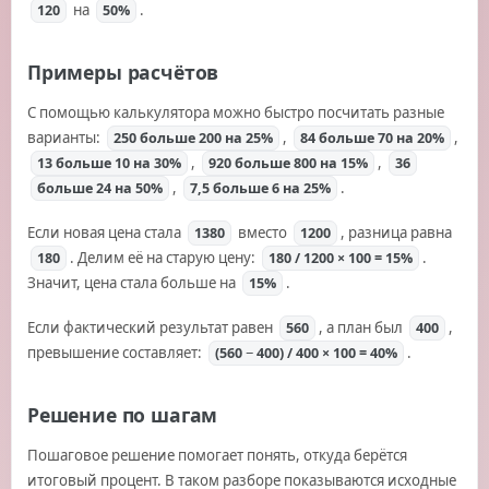
на
.
120
50%
Примеры расчётов
С помощью калькулятора можно быстро посчитать разные
варианты:
,
,
250 больше 200 на 25%
84 больше 70 на 20%
,
,
13 больше 10 на 30%
920 больше 800 на 15%
36
,
.
больше 24 на 50%
7,5 больше 6 на 25%
Если новая цена стала
вместо
, разница равна
1380
1200
. Делим её на старую цену:
.
180
180 / 1200 × 100 = 15%
Значит, цена стала больше на
.
15%
Если фактический результат равен
, а план был
,
560
400
превышение составляет:
.
(560 − 400) / 400 × 100 = 40%
Решение по шагам
Пошаговое решение помогает понять, откуда берётся
итоговый процент. В таком разборе показываются исходные