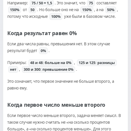
Например:
. Это значит, что
составляет
75 / 50 = 1,5
75
от
. Но больше оно не на
, а на
,
150%
50
150%
50%
потому что исходные
уже были в базовом числе.
100%
Когда результат равен 0%
Если два числа равны, превышения нет. В этом случае
результат будет
.
0%
Примеры:
,
48 и 48: больше на 0%
125 и 125: разницы
,
.
нет
300 и 300: превышение 0%
Это означает, что первое значение не больше второго, а
равно ему.
Когда первое число меньше второго
Если первое число меньше второго, задача меняет смысл. В
таком случае нужно считать не «на сколько процентов
больше», а «на сколько процентов меньше». Для этого