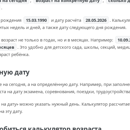
а на сегодня
,
возраст на конкретную дату
,
сколько 
.
у рождения
15.03.1990
и дату расчёта
28.05.2026
. Калькул
итых недель и дней, а также дату следующего дня рождения.
возраст не только в годах, но и в месяцах. Например:
10.09
есяцев
. Это удобно для детского сада, школы, секций, меди
зраст ребёнка.
тную дату
е на сегодня, а на определённую дату. Например, при заполн
ста на дату экзамена, соревнования, поездки, трудоустройств
т на дату» можно указать нужный день. Калькулятор рассчитае
а эту дату.
обиться калькулятор возраста