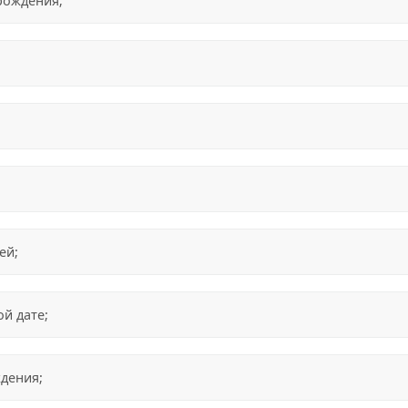
рождения;
ей;
й дате;
дения;