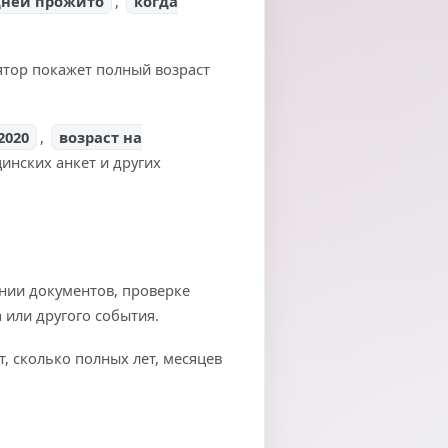
дней прожито
,
когда
ятор покажет полный возраст
.2020
,
возраст на
цинских анкет и других
ении документов, проверке
а или другого события.
т, сколько полных лет, месяцев