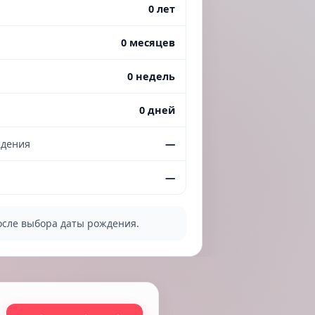
0 лет
0 месяцев
0 недель
0 дней
ждения
—
—
осле выбора даты рождения.