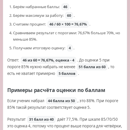
Берём набранные баллы:
.
46
Берём максимум за работу:
.
60
Считаем процент:
.
46 / 60 × 100 = 76,67%
Сравниваем результат с порогами: 76,67% больше 70%, но
меньше 85%.
Получаем итоговую оценку:
.
4
Ответ:
. До оценки 5 при
46 из 60 = 76,67%, оценка - 4
пороге 85% нужно набрать не менее
, то
51 балла из 60
есть не хватает примерно
.
5 баллов
Примеры расчёта оценки по баллам
Если ученик набрал
, это 88%. При пороге
44 балла из 50
85% такой результат соответствует оценке 5.
Результат
даёт 77,5%. При шкале 85/70/50
31 балл из 40
это оценка 4, потому что процент выше порога для четвёрки,