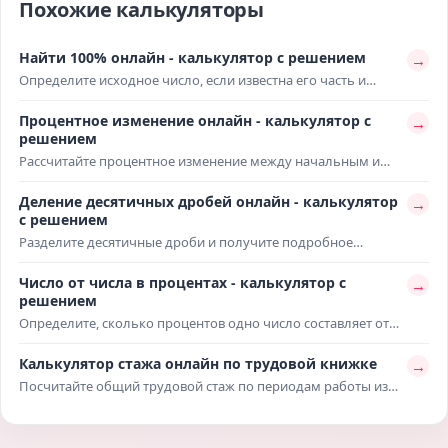
Похожие калькуляторы
Найти 100% онлайн - калькулятор с решением
→
Определите исходное число, если известна его часть и
процентное значение. Расчёт покажет, как найти 100% по
заданной доле, подставит числа в формулу и поможет
Процентное изменение онлайн - калькулятор с
→
проверить скидки, суммы, оценки или учебные задачи.
решением
Рассчитайте процентное изменение между начальным и
конечным значением с готовой формулой и подстановкой
чисел. Расчёт покажет, на сколько процентов показатель
Деление десятичных дробей онлайн - калькулятор
→
вырос или снизился, и поможет сравнить цены, доходы,
с решением
расходы или статистику.
Разделите десятичные дроби и получите подробное
решение с пояснениями. Расчёт покажет перенос запятой,
преобразование делителя в целое число, выполнение
Число от числа в процентах - калькулятор с
→
деления, проверку результата и итоговый ответ в удобном
решением
виде.
Определите, сколько процентов одно число составляет от
другого, с готовым решением и подстановкой значений.
Расчёт пригодится для сравнения сумм, показателей, скидок,
Калькулятор стажа онлайн по трудовой книжке
→
успеваемости, статистики и повседневных процентных
Посчитайте общий трудовой стаж по периодам работы из
задач.
трудовой книжки. Расчёт поможет сложить несколько мест
работы, учесть даты приёма и увольнения, проверить
продолжительность стажа для документов, пенсии или