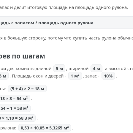
запас и делит итоговую площадь на площадь одного рулона.
щадь с запасом / площадь одного рулона
я в большую сторону, потому что купить часть рулона обычно
оев по шагам
бои для комнаты длиной
5 м
, шириной
4 м
и высотой ст
5 м
. Площадь окон и дверей -
1 м²
, запас -
10%
.
ты:
(5 + 4) × 2 = 18 м
.
18 × 3 = 54 м²
.
54 − 1 = 53 м²
.
3 × 1,10 = 58,3 м²
.
 рулона:
0,53 × 10,05 = 5,3265 м²
.