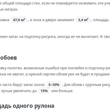
 общей площади стен, если не планируется оклеивать эти уча
ых метрах.
 равна
47,6 м²
, а окна и двери занимают
3,4 м²
, площадь
ен запас на подгонку рисунка, иногда их не вычитают. В так
 обоев
овку полотен, возможные ошибки при поклейке и подгонку ри
она не хватит, а нужной партии обоев уже не будет в продаже
 часто берут запас около
5–10%
. Для обоев с крупным рис
с лучше увеличить до
15%
или больше.
щадь одного рулона