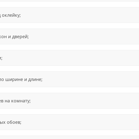
 оклейку;
он и дверей;
м;
по ширине и длине;
в на комнату;
ых обоев;