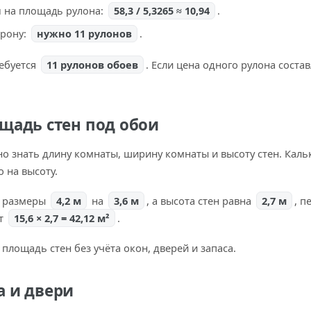
 на площадь рулона:
58,3 / 5,3265 ≈ 10,94
.
орону:
нужно 11 рулонов
.
ребуется
11 рулонов обоев
. Если цена одного рулона соста
ощадь стен под обои
о знать длину комнаты, ширину комнаты и высоту стен. Каль
о на высоту.
т размеры
4,2 м
на
3,6 м
, а высота стен равна
2,7 м
, п
ит
15,6 × 2,7 = 42,12 м²
.
площадь стен без учёта окон, дверей и запаса.
а и двери