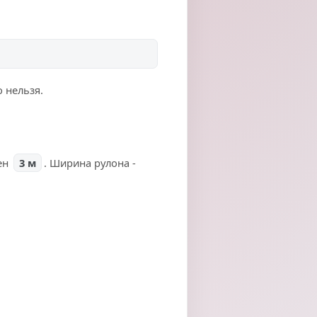
 нельзя.
ен
3 м
. Ширина рулона -