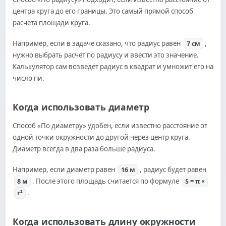
центра круга до его границы. Это самый прямой способ
расчёта площади круга.
Например, если в задаче сказано, что радиус равен
,
7 см
нужно выбрать расчёт по радиусу и ввести это значение.
Калькулятор сам возведёт радиус в квадрат и умножит его на
число пи.
Когда использовать диаметр
Способ «По диаметру» удобен, если известно расстояние от
одной точки окружности до другой через центр круга.
Диаметр всегда в два раза больше радиуса.
Например, если диаметр равен
, радиус будет равен
16 м
. После этого площадь считается по формуле
8 м
S = π ×
.
r²
Когда использовать длину окружности