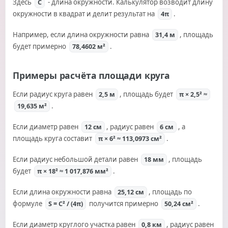
Здесь
- длина окружности. Калькулятор возводит длину
C
окружности в квадрат и делит результат на
.
4π
Например, если длина окружности равна
, площадь
31,4 м
будет примерно
.
78,4602 м²
Примеры расчёта площади круга
Если радиус круга равен
, площадь будет
2,5 м
π × 2,5² ≈
.
19,635 м²
Если диаметр равен
, радиус равен
, а
12 см
6 см
площадь круга составит
.
π × 6² ≈ 113,0973 см²
Если радиус небольшой детали равен
, площадь
18 мм
будет
.
π × 18² ≈ 1 017,876 мм²
Если длина окружности равна
, площадь по
25,12 см
формуле
получится примерно
.
S = C² / (4π)
50,24 см²
Если диаметр круглого участка равен
, радиус равен
0,8 км