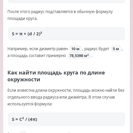
После этого радиус подставляется в обычную формулу
площади круга.
S = π × (d / 2)²
Например, если диаметр равен
, радиус будет
,
10 м
5 м
а площадь составит примерно
.
78,5398 м²
Как найти площадь круга по длине
окружности
Если известна длина окружности, площадь можно найти без
отдельного ввода радиуса или диаметра. В этом случае
используется формула:
S = C² / (4π)