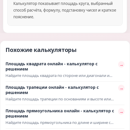
Калькулятор показывает площадь круга, выбранный
способ расчёта, формулу, подстановку чисел и краткое
пояснение.
Похожие калькуляторы
Площадь квадрата онлайн - калькулятор с
→
решением
Найдите площадь квадрата по стороне или диагонали и
получите решение с формулой. Расчёт подойдёт для
учебных задач, проверки домашней работы,
Площадь трапеции онлайн - калькулятор с
→
геометрических вычислений и быстрых бытовых измерений
решением
без ручных подсчётов.
Найдите площадь трапеции по основаниям и высоте или
через среднюю линию. Расчёт покажет формулу,
подстановку значений и итоговый ответ для школьных
Площадь прямоугольника онлайн - калькулятор с
→
задач, проверки решений и геометрических вычислений.
решением
Найдите площадь прямоугольника по длине и ширине с
готовой формулой и подстановкой значений. Расчёт