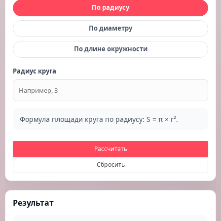
По радиусу
По диаметру
По длине окружности
Радиус круга
Формула площади круга по радиусу: S = π × r².
Рассчитать
Сбросить
Результат