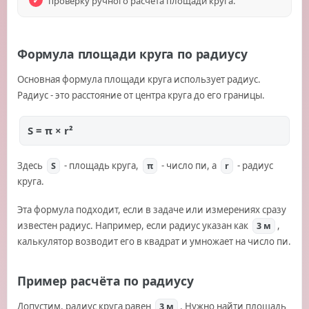
проверку ручного расчёта площади круга.
Формула площади круга по радиусу
Основная формула площади круга использует радиус.
Радиус - это расстояние от центра круга до его границы.
S = π × r²
Здесь
- площадь круга,
- число пи, а
- радиус
S
π
r
круга.
Эта формула подходит, если в задаче или измерениях сразу
известен радиус. Например, если радиус указан как
,
3 м
калькулятор возводит его в квадрат и умножает на число пи.
Пример расчёта по радиусу
Допустим, радиус круга равен
. Нужно найти площадь
3 м