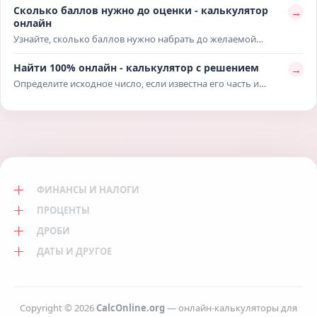
подойдёт для школьных задач, проверки домашней работы,
Сколько баллов нужно до оценки - калькулятор
→
планировки помещений и быстрых бытовых измерений без
онлайн
ручных вычислений.
Узнайте, сколько баллов нужно набрать до желаемой
оценки по заданной шкале и максимальному результату.
Расчёт поможет спланировать подготовку, понять
Найти 100% онлайн - калькулятор с решением
→
недостающий балл и оценить шансы на нужную отметку.
Определите исходное число, если известна его часть и
процентное значение. Расчёт покажет, как найти 100% по
заданной доле, подставит числа в формулу и поможет
проверить скидки, суммы, оценки или учебные задачи.
ФИНАНСЫ И НАЛОГИ
ПРОЦЕНТЫ
ДРОБИ
ДАТЫ И ДРУГОЕ
Copyright © 2026
CalcOnline.org
— онлайн-калькуляторы для