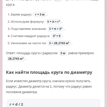
круга.
Берём радиус:
.
r = 3 м
Используем формулу:
.
S = π × r²
Подставляем значение:
.
S = π × 3²
Считаем квадрат радиуса:
.
3² = 9
Умножаем на число пи:
.
S ≈ 28,2743 м²
Ответ: площадь круга с радиусом
равна примерно
3 м
.
28,2743 м²
Как найти площадь круга по диаметру
Если известен диаметр круга, сначала нужно получить
радиус. Диаметр делится на 2, потому что радиус равен
половине диаметра.
r = d / 2