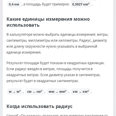
, а площадь будет примерно
.
0,4 км
0,5027 км²
Какие единицы измерения можно
использовать
В калькуляторе можно выбрать единицы измерения: метры,
сантиметры, миллиметры или километры. Радиус, диаметр
или длину окружности нужно указывать в выбранной
единице измерения.
Результат площади будет показан в квадратных единицах.
Если радиус введён в метрах, площадь получится в
квадратных метрах. Если диаметр указан в сантиметрах,
результат будет в квадратных сантиметрах.
,
,
,
.
м → м²
см → см²
мм → мм²
км → км²
Когда использовать радиус
Способ «По радиусу» подходит, если известно расстояние от